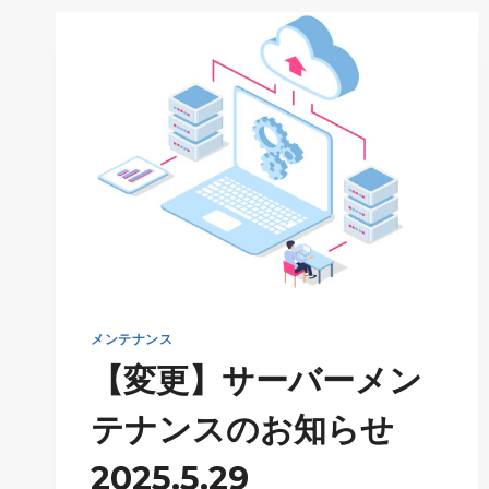
ド
レ
ス
お
よ
び
ポ
ー
ト
変
更
に
つ
い
て
メンテナンス
【変更】サーバーメン
テナンスのお知らせ
2025.5.29