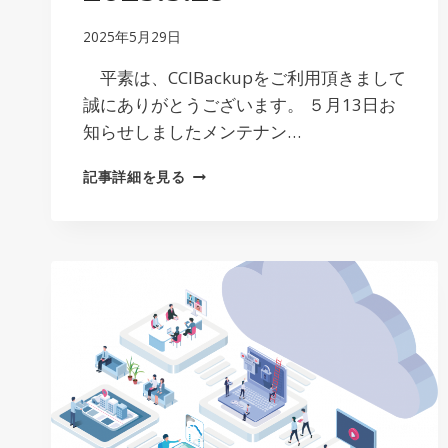
2025年5月29日
平素は、CCIBackupをご利用頂きまして
誠にありがとうございます。 ５月13日お
知らせしましたメンテナン…
【変
記事詳細を見る
更】
サ
ー
バ
ー
メ
ン
テ
ナ
ン
ス
の
お