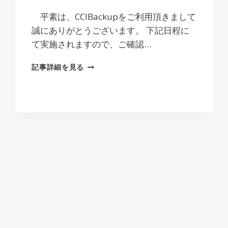
平素は、CCIBackupをご利用頂きまして
誠にありがとうございます。 下記日程に
て実施されますので、ご確認…
サ
記事詳細を見る
ー
バ
ー
メ
ン
テ
ナ
ン
ス
の
お
知
ら
せ
2025.5.13