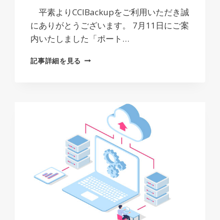
平素よりCCIBackupをご利用いただき誠
にありがとうございます。 7月11日にご案
内いたしました「ポート…
【重
記事詳細を見る
要：
変
更】
CCIBACKUP
ア
ド
レ
ス
お
よ
び
ポ
ー
ト
変