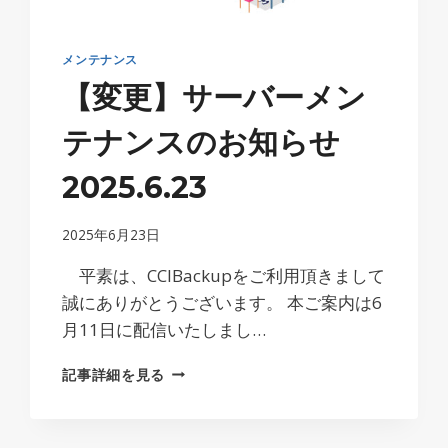
更
に
つ
メンテナンス
い
【変更】サーバーメン
て
テナンスのお知らせ
2025.6.23
2025年6月23日
平素は、CCIBackupをご利用頂きまして
誠にありがとうございます。 本ご案内は6
月11日に配信いたしまし…
【変
記事詳細を見る
更】
サ
ー