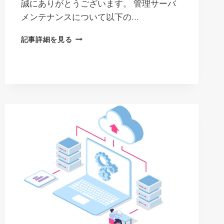
誠にありがとうございます。 管理サーバ
メンテナンスについて以下の…
サ
記事詳細を見る
ー
バ
ー
メ
ン
テ
ナ
ン
ス
の
お
知
ら
せ
2025.7.29