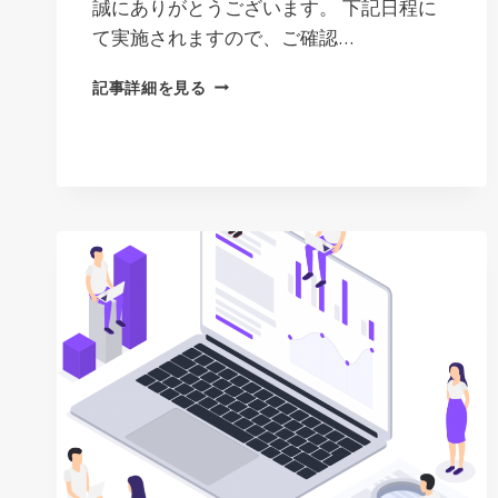
誠にありがとうございます。 下記日程に
て実施されますので、ご確認…
サ
記事詳細を見る
ー
バ
ー
メ
ン
テ
ナ
ン
ス
の
お
知
ら
せ
2025.8.20