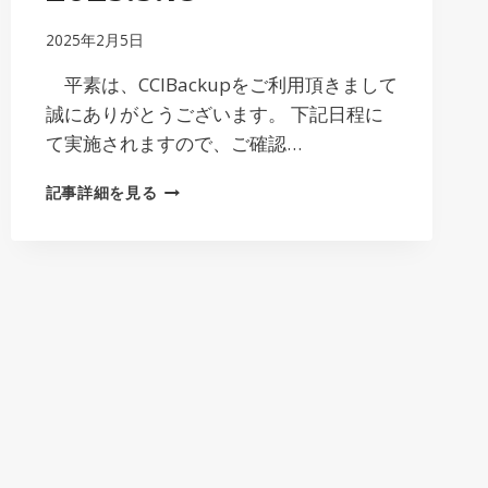
2025年2月5日
平素は、CCIBackupをご利用頂きまして
誠にありがとうございます。 下記日程に
て実施されますので、ご確認…
サ
記事詳細を見る
ー
バ
ー
メ
ン
テ
ナ
ン
ス
の
お
知
ら