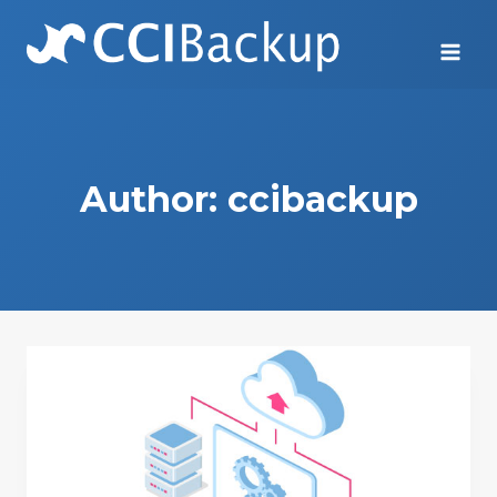
Skip
to
content
Author: ccibackup