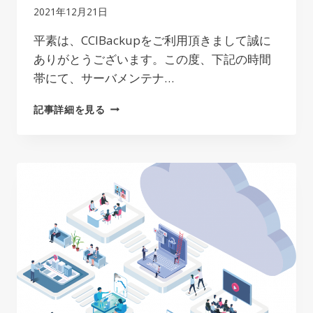
2021年12月21日
平素は、CCIBackupをご利用頂きまして誠に
ありがとうございます。この度、下記の時間
帯にて、サーバメンテナ…
サ
記事詳細を見る
ー
バ
ー
メ
ン
テ
ナ
ン
ス
の
お
知
ら
せ