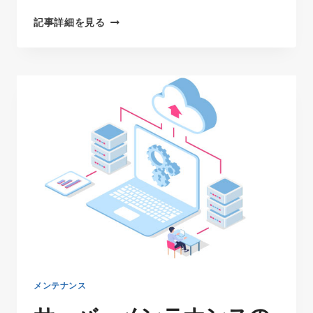
サ
記事詳細を見る
ー
バ
ー
メ
ン
テ
ナ
ン
ス
の
お
知
ら
せ
2021.12.03
メンテナンス