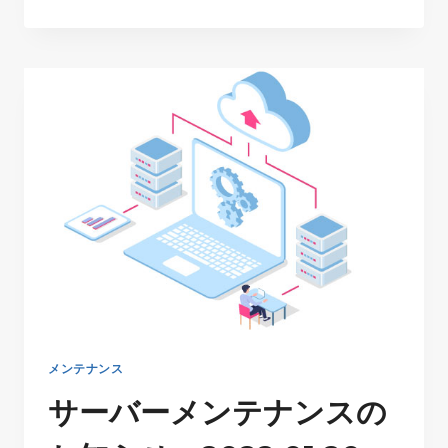
ー
バ
ー
メ
ン
テ
ナ
ン
ス
の
お
知
ら
せ
2022.01.21
メンテナンス
サーバーメンテナンスの