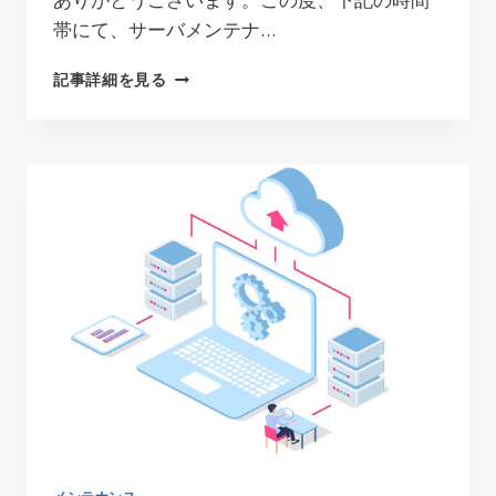
帯にて、サーバメンテナ…
サ
記事詳細を見る
ー
バ
ー
メ
ン
テ
ナ
ン
ス
の
お
知
ら
せ
2021.12.06
メンテナンス