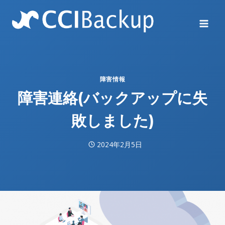
Skip
to
content
障害情報
障害連絡(バックアップに失
敗しました)
2024年2月5日